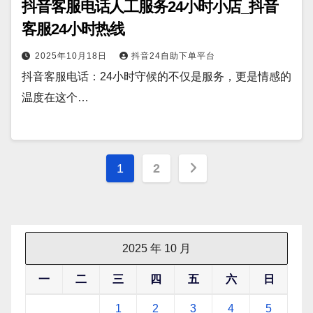
抖音客服电话人工服务24小时小店_抖音
客服24小时热线
2025年10月18日
抖音24自助下单平台
抖音客服电话：24小时守候的不仅是服务，更是情感的
温度在这个…
文
1
2
章
分
页
2025 年 10 月
一
二
三
四
五
六
日
1
2
3
4
5