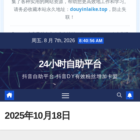
跳
周五. 8 月 7th, 2026
8:40:58 AM
至
内
24小时自助平台
容
抖音自助平台-抖音DY有效粉丝增加卡盟
2025年10月18日