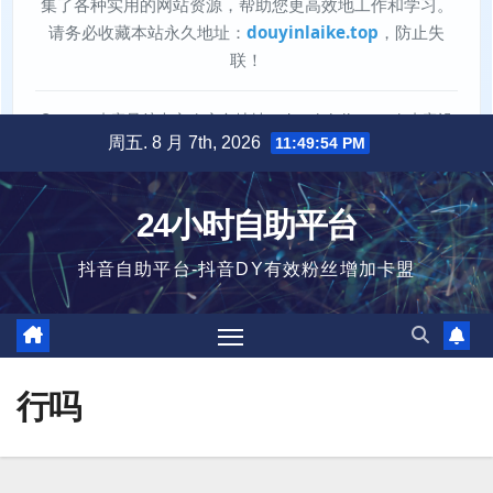
跳
周五. 8 月 7th, 2026
11:49:55 PM
至
内
24小时自助平台
容
抖音自助平台-抖音DY有效粉丝增加卡盟
行吗